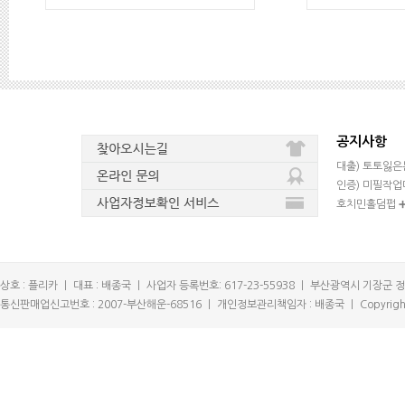
공지사항
대출) 토토잃은
인증) 미필작업대
호치민홀덤펍 ➕
상호 : 플리카
ㅣ
대표 : 배종국
ㅣ
사업자 등록번호: 617-23-55938
ㅣ
부산광역시 기장군 정
통신판매업신고번호 : 2007-부산해운-68516
ㅣ
개인정보관리책임자 : 배종국
ㅣ
Copyright