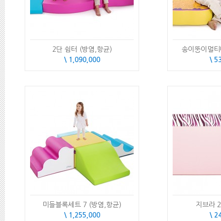
2단 쉼터 (방염,항균)
송이뚱이멀티매
\ 1,090,000
\ 5
미들블록세트 7 (방염,항균)
지브라 
\ 1,255,000
\ 2