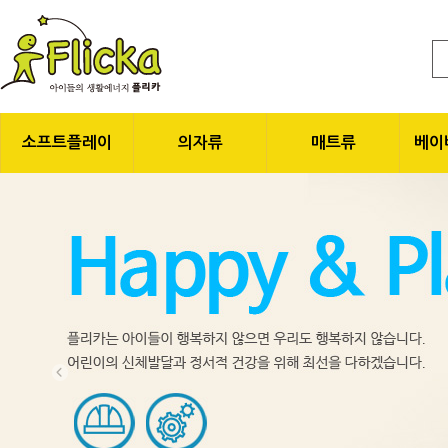
소프트플레이
의자류
매트류
베이